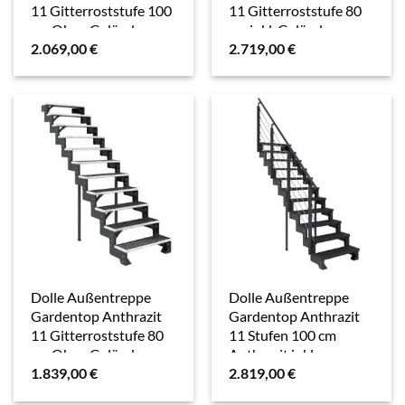
11 Gitterroststufe 100
11 Gitterroststufe 80
cm Ohne Geländer
cm inkl. Geländer
2.069,00
€
2.719,00
€
Dolle Außentreppe
Dolle Außentreppe
Gardentop Anthrazit
Gardentop Anthrazit
11 Gitterroststufe 80
11 Stufen 100 cm
cm Ohne Geländer
Anthrazit inkl.
1.839,00
€
2.819,00
€
Geländer