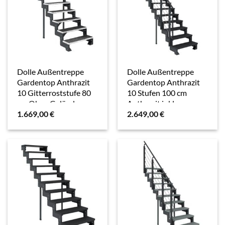
Dolle Außentreppe
Dolle Außentreppe
Gardentop Anthrazit
Gardentop Anthrazit
10 Gitterroststufe 80
10 Stufen 100 cm
cm Ohne Geländer
Anthrazit inkl.
1.669,00
€
2.649,00
€
Geländer