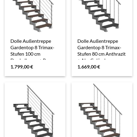
Dolle Außentreppe
Dolle Außentreppe
Gardentop 8 Trimax-
Gardentop 8 Trimax-
Stufen 100 cm
Stufen 80 cm Anthrazit
Dunkelbraun + Prova-
+ Alu-Geländer
1.799,00
€
1.669,00
€
Geländer