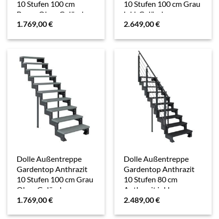
10 Stufen 100 cm
10 Stufen 100 cm Grau
Braun Ohne Geländer
inkl. Geländer
1.769,00
€
2.649,00
€
Dolle Außentreppe
Dolle Außentreppe
Gardentop Anthrazit
Gardentop Anthrazit
10 Stufen 100 cm Grau
10 Stufen 80 cm
Ohne Geländer
Anthrazit inkl.
1.769,00
€
2.489,00
€
Geländer