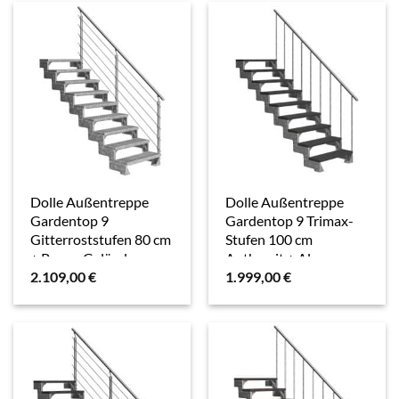
Dolle Außentreppe
Dolle Außentreppe
Gardentop 9
Gardentop 9 Trimax-
Gitterroststufen 80 cm
Stufen 100 cm
+ Prova-Geländer
Anthrazit + Alu-
2.109,00
€
1.999,00
€
Geländer