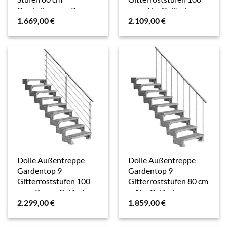
Dunkelbraun + Prova-
cm + Alu-Geländer
1.669,00
€
2.109,00
€
Geländer
Dolle Außentreppe
Dolle Außentreppe
Gardentop 9
Gardentop 9
Gitterroststufen 100
Gitterroststufen 80 cm
cm + Prova-Geländer
+ Alu-Geländer
2.299,00
€
1.859,00
€