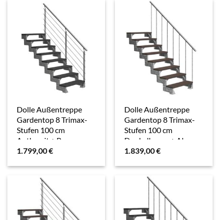
Dolle Außentreppe
Dolle Außentreppe
Gardentop 8 Trimax-
Gardentop 8 Trimax-
Stufen 100 cm
Stufen 100 cm
Anthrazit + Prova-
Dunkelbraun + Alu-
1.799,00
€
1.839,00
€
Geländer
Geländer