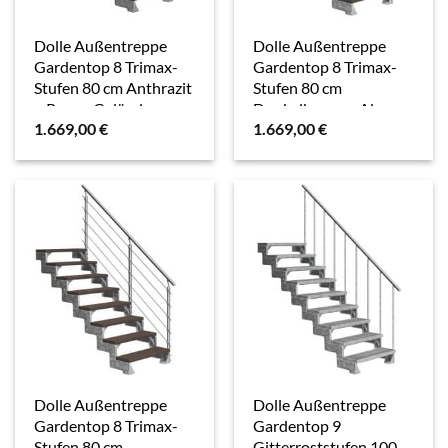
Dolle Außentreppe
Dolle Außentreppe
Gardentop 8 Trimax-
Gardentop 8 Trimax-
Stufen 80 cm Anthrazit
Stufen 80 cm
+ Prova-Geländer
Dunkelbraun + Alu-
1.669,00
€
1.669,00
€
Geländer
Dolle Außentreppe
Dolle Außentreppe
Gardentop 8 Trimax-
Gardentop 9
Stufen 80 cm
Gitterroststufen 100