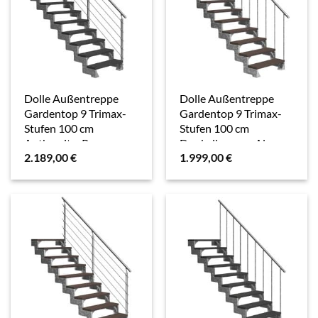
Dolle Außentreppe
Dolle Außentreppe
Gardentop 9 Trimax-
Gardentop 9 Trimax-
Stufen 100 cm
Stufen 100 cm
Anthrazit + Prova-
Dunkelbraun + Alu-
2.189,00
€
1.999,00
€
Geländer
Geländer