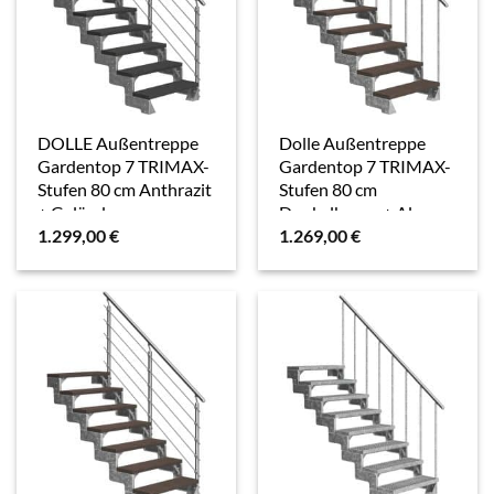
DOLLE Außentreppe
Dolle Außentreppe
Gardentop 7 TRIMAX-
Gardentop 7 TRIMAX-
Stufen 80 cm Anthrazit
Stufen 80 cm
+ Geländer
Dunkelbraun + Alu-
1.299,00
€
1.269,00
€
Geländer