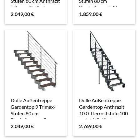
Stufen 80 cm Anthrazit
Stufen 80 cm
+ Prova-Geländer
Dunkelbraun + Alu-
2.049,00
€
1.859,00
€
Geländer
Dolle Außentreppe
Dolle Außentreppe
Gardentop 9 Trimax-
Gardentop Anthrazit
Stufen 80 cm
10 Gitterroststufe 100
Dunkelbraun + Prova-
cm inkl. Geländer
2.049,00
€
2.769,00
€
Geländer