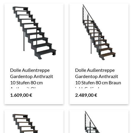
Dolle Außentreppe
Dolle Außentreppe
Gardentop Anthrazit
Gardentop Anthrazit
10 Stufen 80 cm
10 Stufen 80 cm Braun
Anthrazit Ohne
inkl. Geländer
1.609,00
€
2.489,00
€
Geländer