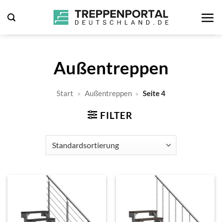
Zum
Inhalt
springen
Außentreppen
Start
»
Außentreppen
»
Seite 4
FILTER