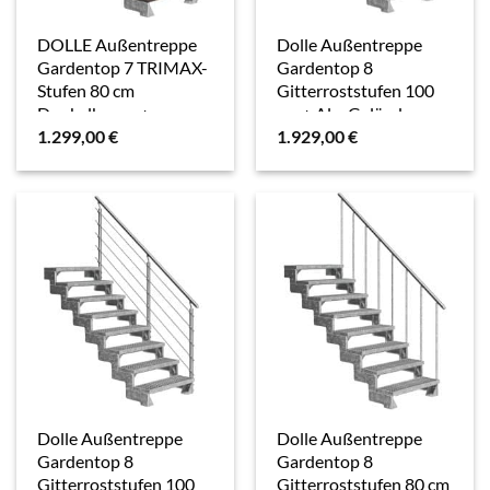
DOLLE Außentreppe
Dolle Außentreppe
Gardentop 7 TRIMAX-
Gardentop 8
Stufen 80 cm
Gitterroststufen 100
Dunkelbraun +
cm + Alu-Geländer
1.299,00
€
1.929,00
€
Geländer
Dolle Außentreppe
Dolle Außentreppe
Gardentop 8
Gardentop 8
Gitterroststufen 100
Gitterroststufen 80 cm