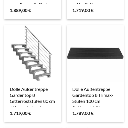
cm + Prova-Geländer
+ Alu-Geländer
1.889,00
€
1.719,00
€
Dolle Außentreppe
Dolle Außentreppe
Gardentop 8
Gardentop 8 Trimax-
Gitterroststufen 80 cm
Stufen 100 cm
+ Prova-Geländer
Anthrazit + Alu-
1.719,00
€
1.789,00
€
Geländer