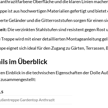
anthrazitfarbene Oberfläche und die klaren Linien machen
ppe ist aus hochwertigen Materialien gefertigt und bietet
erte Geländer und die Gitterroststufen sorgen für einen si
eit:
Die verzinkten Stahlstufen sind resistent gegen Rost
 Treppe wird mit einer detaillierten Montageanleitung gelie
pe eignet sich ideal für den Zugang zu Gärten, Terrassen,
ils im Überblick
ten Einblick in die technischen Eigenschaften der Dolle 
ie zusammengestellt:
LS
ußentreppe Gardentop Anthrazit