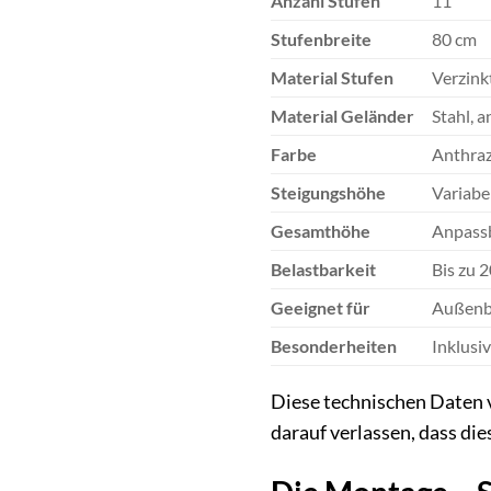
Anzahl Stufen
11
Stufenbreite
80 cm
Material Stufen
Verzinkt
Material Geländer
Stahl, 
Farbe
Anthraz
Steigungshöhe
Variabe
Gesamthöhe
Anpassb
Belastbarkeit
Bis zu 2
Geeignet für
Außenb
Besonderheiten
Inklusi
Diese technischen Daten v
darauf verlassen, dass di