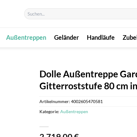
Suchen
nach:
Außentreppen
Geländer
Handläufe
Zube
Dolle Außentreppe Gar
Gitterroststufe 80 cm i
Artikelnummer:
4002605470581
Kategorie:
Außentreppen
2.719,00
€