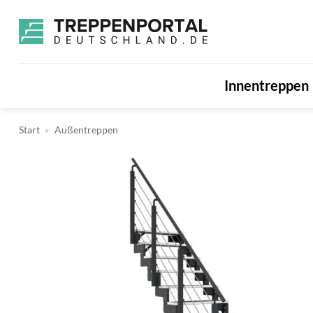
Zum
Inhalt
springen
Innentreppen
Start
»
Außentreppen