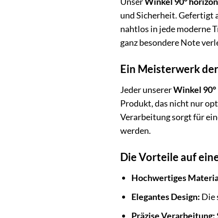
Unser
Winkel 90° horizon
und Sicherheit. Gefertigt
nahtlos in jede moderne Tr
ganz besondere Note verle
Ein Meisterwerk de
Jeder unserer
Winkel 90° 
Produkt, das nicht nur op
Verarbeitung sorgt für ei
werden.
Die Vorteile auf ein
Hochwertiges Materia
Elegantes Design:
Die 
Präzise Verarbeitung: