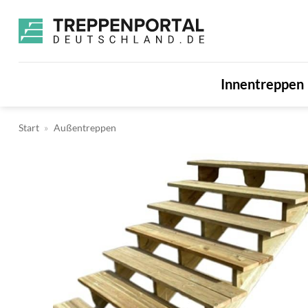
Zum
Inhalt
springen
Innentreppen
Start
»
Außentreppen