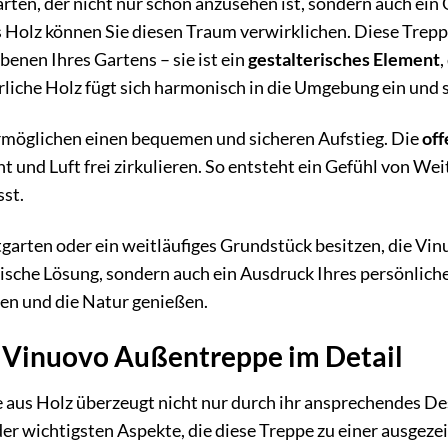
ten, der nicht nur schön anzusehen ist, sondern auch ei
olz können Sie diesen Traum verwirklichen. Diese Treppe
enen Ihres Gartens – sie ist ein
gestalterisches Element
rliche Holz fügt sich harmonisch in die Umgebung ein und 
ermöglichen einen bequemen und sicheren Aufstieg. Die
off
cht und Luft frei zirkulieren. So entsteht ein Gefühl von W
sst.
tgarten oder ein weitläufiges Grundstück besitzen, die Vi
ktische Lösung, sondern auch ein Ausdruck Ihres persönliche
ten und die Natur genießen.
r Vinuovo Außentreppe im Detail
us Holz überzeugt nicht nur durch ihr ansprechendes Des
e der wichtigsten Aspekte, die diese Treppe zu einer ausge