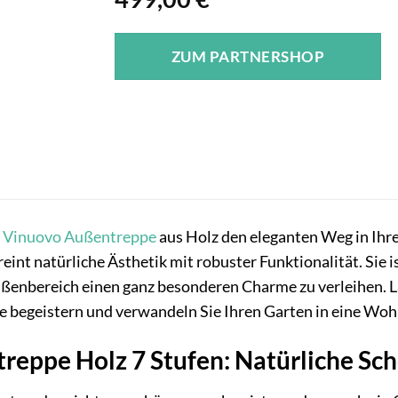
ZUM PARTNERSHOP
r
Vinuovo
Außentreppe
aus Holz den eleganten Weg in Ihr
int natürliche Ästhetik mit robuster Funktionalität. Sie i
enbereich einen ganz besonderen Charme zu verleihen. Las
e begeistern und verwandeln Sie Ihren Garten in eine Woh
eppe Holz 7 Stufen: Natürliche Sch