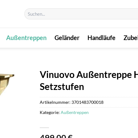
Suchen
nach:
Außentreppen
Geländer
Handläufe
Zube
Vinuovo Außentreppe H
Setzstufen
Artikelnummer:
3701483700018
Kategorie:
Außentreppen
499,00
€