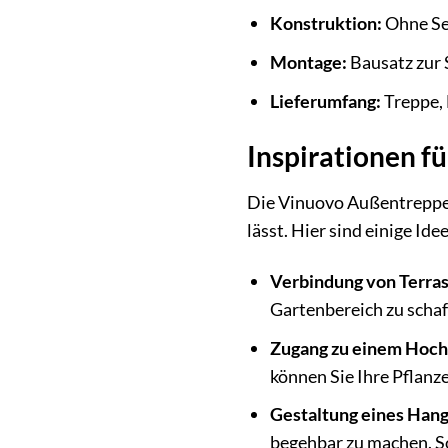
Konstruktion:
Ohne Se
Montage:
Bausatz zur
Lieferumfang:
Treppe,
Inspirationen f
Die Vinuovo Außentreppe a
lässt. Hier sind einige Id
Verbindung von Terras
Gartenbereich zu scha
Zugang zu einem Hoch
können Sie Ihre Pflanz
Gestaltung eines Hang
begehbar zu machen. So