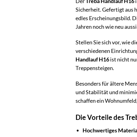
Der
Treba Handlauf H16
i
Sicherheit. Gefertigt aus
edles Erscheinungsbild. D
Jahren noch wie neu aussi
Stellen Sie sich vor, wie 
verschiedenen Einrichtung
Handlauf H16
ist nicht n
Treppensteigen.
Besonders für ältere Mens
und Stabilität und minimi
schaffen ein Wohnumfeld, 
Die Vorteile des Tr
Hochwertiges Materia