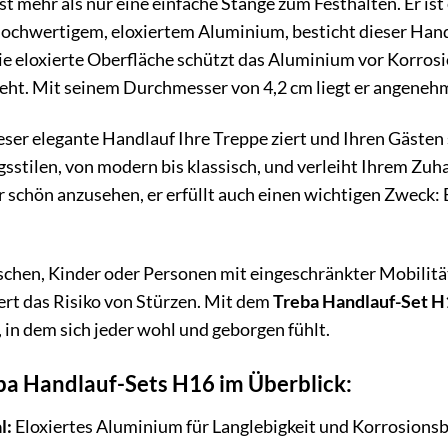
st mehr als nur eine einfache Stange zum Festhalten. Er is
 hochwertigem, eloxiertem Aluminium, besticht dieser Hand
ie eloxierte Oberfläche schützt das Aluminium vor Korrosi
eht. Mit seinem Durchmesser von 4,2 cm liegt er angenehm
dieser elegante Handlauf Ihre Treppe ziert und Ihren Gästen 
sstilen, von modern bis klassisch, und verleiht Ihrem Zuh
ur schön anzusehen, er erfüllt auch einen wichtigen Zweck: 
chen, Kinder oder Personen mit eingeschränkter Mobilität i
ert das Risiko von Stürzen. Mit dem
Treba Handlauf-Set H
in dem sich jeder wohl und geborgen fühlt.
eba Handlauf-Sets H16 im Überblick:
l:
Eloxiertes Aluminium für Langlebigkeit und Korrosionsb