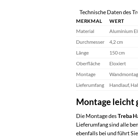
Technische Daten des T
MERKMAL
WERT
Material
Aluminium El
Durchmesser
4,2 cm
Länge
150 cm
Oberfläche
Eloxiert
Montage
Wandmontag
Lieferumfang
Handlauf, Ha
Montage leicht 
Die Montage des
Treba H
Lieferumfang sind alle ben
ebenfalls bei und führt Sie