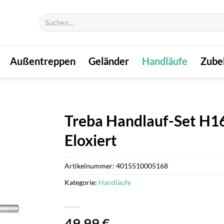
Suchen
nach:
Außentreppen
Geländer
Handläufe
Zube
Treba Handlauf-Set H16
Eloxiert
Artikelnummer:
4015510005168
Kategorie:
Handläufe
49,99
€