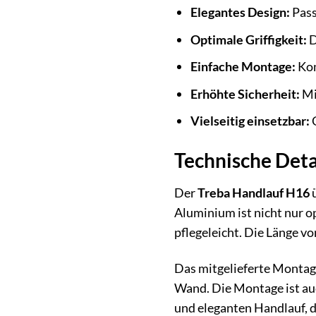
Elegantes Design:
Pass
Optimale Griffigkeit:
D
Einfache Montage:
Kom
Erhöhte Sicherheit:
Mi
Vielseitig einsetzbar:
G
Technische Deta
Der
Treba Handlauf H16
ü
Aluminium ist nicht nur o
pflegeleicht. Die Länge vo
Das mitgelieferte Montage
Wand. Die Montage ist au
und eleganten Handlauf, d