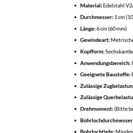
Material:
Edelstahl V2
Durchmesser:
1 cm (1
Länge:
6 cm (60 mm)
Gewindeart:
Metrisch
Kopfform:
Sechskantk
Anwendungsbereich:
Geeignete Baustoffe:
B
Zulässige Zugbelastun
Zulässige Querbelastu
Drehmoment:
(Bitte b
Bohrlochdurchmesser
Bohrlochtiefe:
Mindest