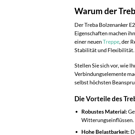
Warum der Treba
Der Treba Bolzenanker E21
Eigenschaften machen ihn 
einer neuen
Treppe
, der 
Stabilität und Flexibilität.
Stellen Sie sich vor, wie 
Verbindungselemente mach
selbst höchsten Beanspru
Die Vorteile des Tr
Robustes Material:
Gef
Witterungseinflüssen.
Hohe Belastbarkeit:
Da