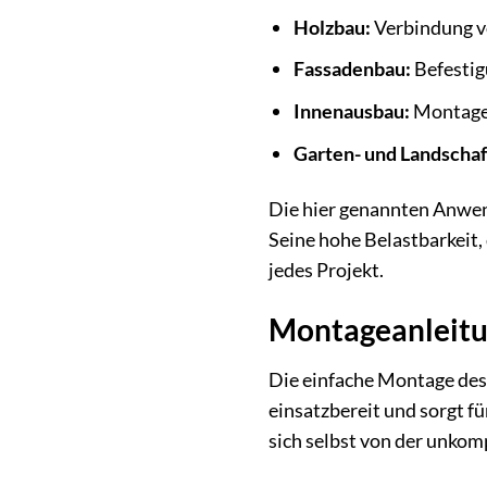
Holzbau:
Verbindung v
Fassadenbau:
Befestig
Innenausbau:
Montage 
Garten- und Landschaf
Die hier genannten Anwend
Seine hohe Belastbarkeit
jedes Projekt.
Montageanleitun
Die einfache Montage des
einsatzbereit und sorgt f
sich selbst von der unko