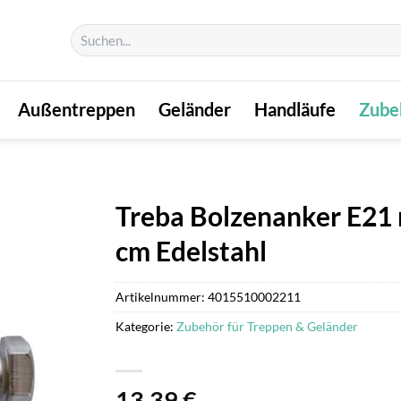
Suchen
nach:
Außentreppen
Geländer
Handläufe
Zube
Treba Bolzenanker E21 
cm Edelstahl
Artikelnummer:
4015510002211
Kategorie:
Zubehör für Treppen & Geländer
13,39
€