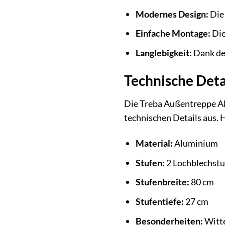
Modernes Design:
Die 
Einfache Montage:
Die
Langlebigkeit:
Dank der
Technische Deta
Die Treba Außentreppe Ala
technischen Details aus. H
Material:
Aluminium
Stufen:
2 Lochblechstu
Stufenbreite:
80 cm
Stufentiefe:
27 cm
Besonderheiten:
Witte