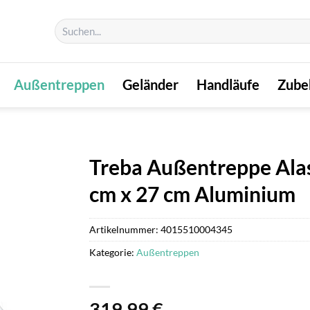
Suchen
nach:
Außentreppen
Geländer
Handläufe
Zube
Treba Außentreppe Alas
cm x 27 cm Aluminium
Artikelnummer:
4015510004345
Kategorie:
Außentreppen
319,99
€