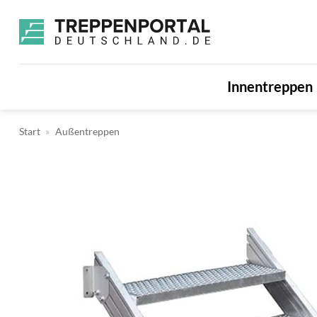
Zum
Inhalt
springen
Innentreppen
Start
»
Außentreppen