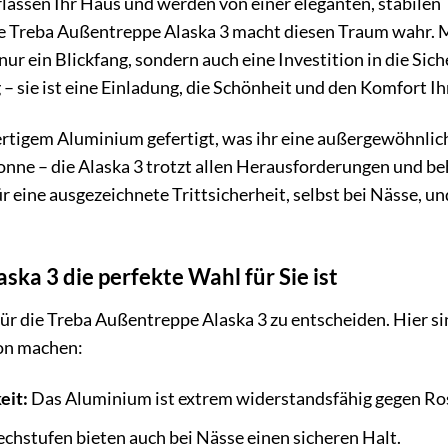
verlassen Ihr Haus und werden von einer eleganten, stabilen
 Die Treba Außentreppe Alaska 3 macht diesen Traum wahr.
 nur ein Blickfang, sondern auch eine Investition in die Si
 – sie ist eine Einladung, die Schönheit und den Komfort I
ertigem Aluminium gefertigt, was ihr eine außergewöhnli
Sonne – die Alaska 3 trotzt allen Herausforderungen und be
 eine ausgezeichnete Trittsicherheit, selbst bei Nässe, un
ka 3 die perfekte Wahl für Sie ist
 für die Treba Außentreppe Alaska 3 zu entscheiden. Hier si
ion machen:
eit:
Das Aluminium ist extrem widerstandsfähig gegen Ro
chstufen bieten auch bei Nässe einen sicheren Halt.