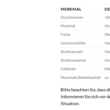
MERKMAL
DE
Durchmesser
16
Material
Ho
Farbe
We
Geschosshöhe
Var
Stufenanzahl
Var
Stufenmaterial
Hol
Geländer
Met
Maximale Belastbarkeit
ca.
Bitte beachten Sie, dass 
Informieren Sie sich vor 
Situation.