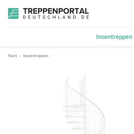
Zum
Inhalt
springen
Innentreppen
Start
»
Innentreppen