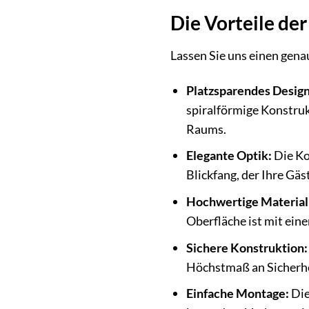
Die Vorteile de
Lassen Sie uns einen gena
Platzsparendes Design
spiralförmige Konstruk
Raums.
Elegante Optik:
Die Ko
Blickfang, der Ihre Gä
Hochwertige Material
Oberfläche ist mit ein
Sichere Konstruktion:
Höchstmaß an Sicherhei
Einfache Montage:
Die