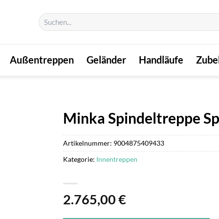
Suchen
nach:
Außentreppen
Geländer
Handläufe
Zube
Minka Spindeltreppe S
Artikelnummer:
9004875409433
Kategorie:
Innentreppen
2.765,00
€