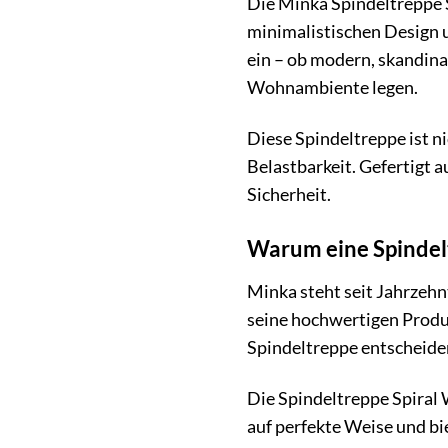
Die Minka Spindeltreppe 
minimalistischen Design u
ein – ob modern, skandinav
Wohnambiente legen.
Diese Spindeltreppe ist n
Belastbarkeit. Gefertigt 
Sicherheit.
Warum eine Spindel
Minka steht seit Jahrzeh
seine hochwertigen Produk
Spindeltreppe entscheiden
Die Spindeltreppe Spiral 
auf perfekte Weise und bi