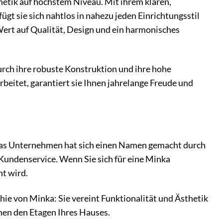
etik auf höchstem Niveau. Mit ihrem klaren,
t sie sich nahtlos in nahezu jeden Einrichtungsstil
e Wert auf Qualität, Design und ein harmonisches
urch ihre robuste Konstruktion und ihre hohe
rbeitet, garantiert sie Ihnen jahrelange Freude und
 Das Unternehmen hat sich einen Namen gemacht durch
Kundenservice. Wenn Sie sich für eine Minka
t wird.
hie von Minka: Sie vereint Funktionalität und Ästhetik
hen den Etagen Ihres Hauses.