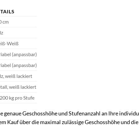
TAILS
0 cm
lz
iß-Weiß
iabel (anpassbar)
iabel (anpassbar)
z, weiß lackiert
all, weiß lackiert
 200 kg pro Stufe
die genaue Geschosshöhe und Stufenanzahl an Ihre individ
dem Kauf über die maximal zulässige Geschosshöhe und die