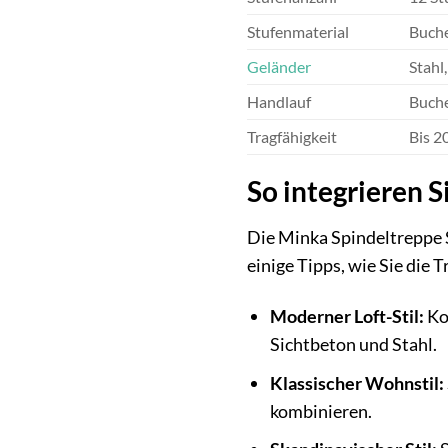
Stufenmaterial
Buche
Geländer
Stahl
Handlauf
Buche
Tragfähigkeit
Bis 2
So integrieren S
Die Minka Spindeltreppe Sp
einige Tipps, wie Sie die
Moderner Loft-Stil:
Ko
Sichtbeton und Stahl.
Klassischer Wohnstil:
kombinieren.