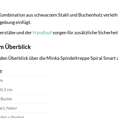
ombination aus schwarzem Stahl und Buchenholz verleiht d
gebung einfügt.
erstäbe und der
Handlauf
sorgen für zusätzliche Sicherhei
im Überblick
n Überblick über die Minka Spindeltreppe Spiral Smart z
T
cm
05,5 cm
, Buche
rz, Natur
ufen + Podest