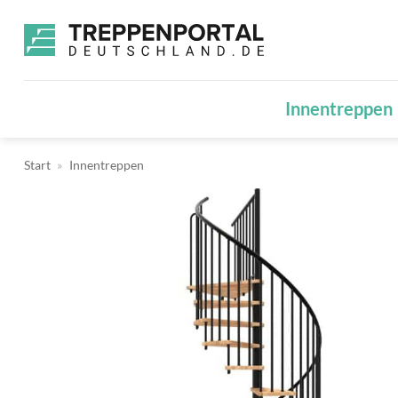
Zum
Inhalt
springen
Innentreppen
Start
»
Innentreppen