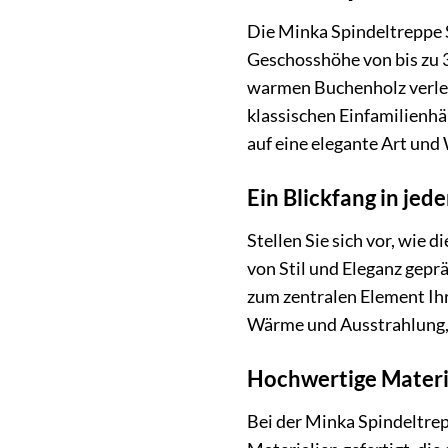
Die Minka Spindeltreppe S
Geschosshöhe von bis zu 
warmen Buchenholz verleih
klassischen Einfamilienh
auf eine elegante Art und
Ein Blickfang in je
Stellen Sie sich vor, wie
von Stil und Eleganz gepr
zum zentralen Element Ih
Wärme und Ausstrahlung, 
Hochwertige Materia
Bei der Minka Spindeltrep