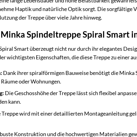
 eine lange Lebensdauer und hohe Belastbarkeit gewährleis
ehme Haptik und natürliche Optik sorgt. Die sorgfältige 
utzung der Treppe über viele Jahre hinweg.
r Minka Spindeltreppe Spiral Smart i
piral Smart überzeugt nicht nur durch ihr elegantes Desig
e der wichtigsten Eigenschaften, die diese Treppe zu einer
:
Dank ihrer spiralförmigen Bauweise benötigt die Minka S
ere Räume oder Wohnungen.
g:
Die Geschosshöhe der Treppe lässt sich flexibel anpasse
den kann.
 Treppe wird mit einer detaillierten Montageanleitung g
buste Konstruktion und die hochwertigen Materialien gewä