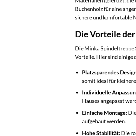
Materialien gefertigt, die
Buchenholz für eine angen
sichere und komfortable N
Die Vorteile de
Die Minka Spindeltreppe S
Vorteile. Hier sind einig
Platzsparendes Design
somit ideal für klein
Individuelle Anpassun
Hauses angepasst wer
Einfache Montage:
Die
aufgebaut werden.
Hohe Stabilität:
Die ro