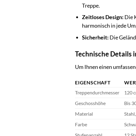
Treppe.
Zeitloses Design:
Die K
harmonisch in jede Um
Sicherheit:
Die Geländ
Technische Details 
Um Ihnen einen umfassende
EIGENSCHAFT
WER
Treppendurchmesser
120 
Geschosshöhe
Bis 3
Material
Stahl
Farbe
Schwa
Stufenanzahl
12 St