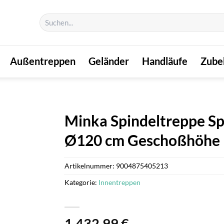
Suchen
nach:
Außentreppen
Geländer
Handläufe
Zube
Minka Spindeltreppe Sp
Ø120 cm Geschoßhöhe b
Artikelnummer:
9004875405213
Kategorie:
Innentreppen
1.432,99
€