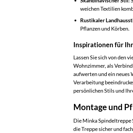
Skandinavischer Stil:
S
weichen Textilien komb
Rustikaler Landhaussti
Pflanzen und Körben.
Inspirationen für I
Lassen Sie sich von den vi
Wohnzimmer, als Verbindun
aufwerten und ein neues W
Verarbeitung beeindrucken
persönlichen Stils und Ihr
Montage und Pfl
Die Minka Spindeltreppe Sp
die Treppe sicher und fac