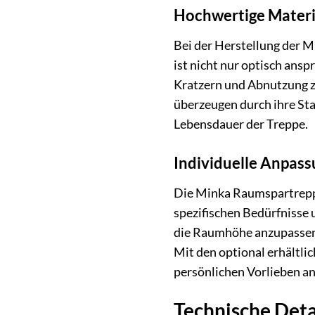
Hochwertige Materi
Bei der Herstellung der 
ist nicht nur optisch ansp
Kratzern und Abnutzung z
überzeugen durch ihre Sta
Lebensdauer der Treppe.
Individuelle Anpas
Die Minka Raumspartreppe 
spezifischen Bedürfnisse 
die Raumhöhe anzupassen. A
Mit den optional erhältli
persönlichen Vorlieben a
Technische Det