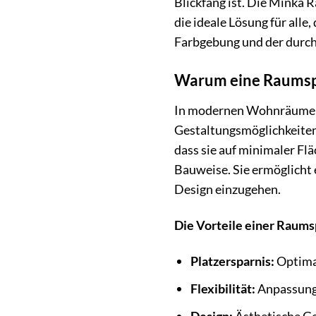
Blickfang ist. Die Minka 
die ideale Lösung für all
Farbgebung und der durch
Warum eine Raumsp
In modernen Wohnräumen w
Gestaltungsmöglichkeiten 
dass sie auf minimaler Fl
Bauweise. Sie ermöglicht
Design einzugehen.
Die Vorteile einer Raums
Platzersparnis:
Optima
Flexibilität:
Anpassung
Design:
Ästhetische Ge