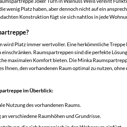
Raumspartreppe Joker Turn in Walnuss Weiß vereint Funkti
e, die wenig Platz haben, aber dennoch nicht auf ein anspr
dachten Konstruktion fügt sie sich nahtlos in jede Wohn
artreppe?
ird Platz immer wertvoller. Eine herkömmliche Treppe k
einschränken. Raumspartreppen sind die perfekte Lösung, 
äche maximalen Komfort bieten. Die Minka Raumspartreppe 
 es Ihnen, den vorhandenen Raum optimal zu nutzen, ohne
partreppe im Überblick:
le Nutzung des vorhandenen Raums.
 an verschiedene Raumhöhen und Grundrisse.
staltung, die sich harmonisch in den Wohnraum einfügt.