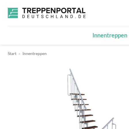
Zum
Inhalt
springen
Innentreppen
Start
»
Innentreppen