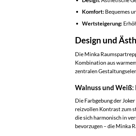
Komfort:
Bequemes und
Wertsteigerung:
Erhöh
Design und Ästh
Die Minka Raumspartreppe 
Kombination aus warmem W
zentralen Gestaltungselem
Walnuss und Weiß: 
Die Farbgebung der Joker 
reizvollen Kontrast zum s
die sich harmonisch in ve
bevorzugen – die Minka R