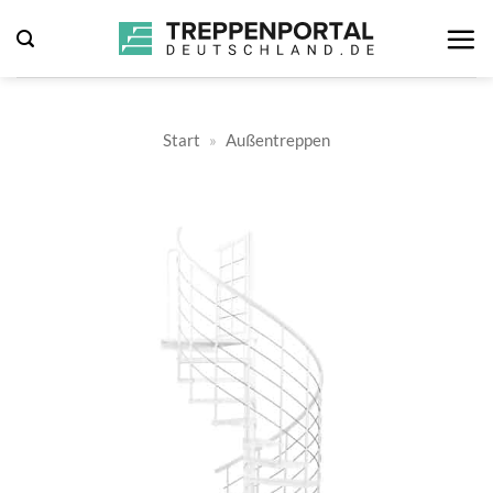
Zum
Inhalt
springen
Start
»
Außentreppen