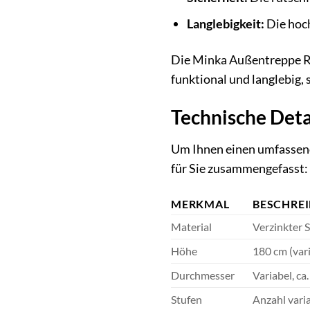
Langlebigkeit:
Die hoch
Die Minka Außentreppe Rond
funktional und langlebig,
Technische Det
Um Ihnen einen umfassende
für Sie zusammengefasst:
MERKMAL
BESCHRE
Material
Verzinkter S
Höhe
180 cm (var
Durchmesser
Variabel, c
Stufen
Anzahl vari