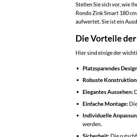
Stellen Sie sich vor, wi
Rondo Zink Smart 180 cm i
aufwertet. Sie ist ein Au
Die Vorteile de
Hier sind einige der wich
Platzsparendes Design
Robuste Konstruktion
Elegantes Aussehen:
D
Einfache Montage:
Die
Individuelle Anpassun
werden.
Sicherheit:
Die rutschf