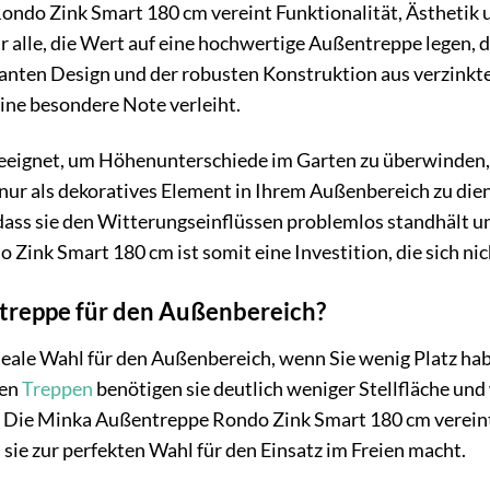
ndo Zink Smart 180 cm vereint Funktionalität, Ästhetik 
für alle, die Wert auf eine hochwertige Außentreppe legen, 
anten Design und der robusten Konstruktion aus verzinktem
ine besondere Note verleiht.
geeignet, um Höhenunterschiede im Garten zu überwinden,
nur als dekoratives Element in Ihrem Außenbereich zu die
dass sie den Witterungseinflüssen problemlos standhält un
ink Smart 180 cm ist somit eine Investition, die sich nich
treppe für den Außenbereich?
deale Wahl für den Außenbereich, wenn Sie wenig Platz ha
hen
Treppen
benötigen sie deutlich weniger Stellfläche un
Die Minka Außentreppe Rondo Zink Smart 180 cm vereint d
 sie zur perfekten Wahl für den Einsatz im Freien macht.