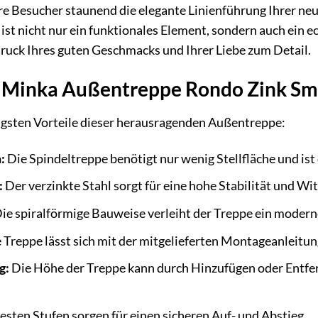
e Ihre Besucher staunend die elegante Linienführung Ihre
st nicht nur ein funktionales Element, sondern auch ein ec
sdruck Ihres guten Geschmacks und Ihrer Liebe zum Detail.
r Minka Außentreppe Rondo Zink Sm
tigsten Vorteile dieser herausragenden Außentreppe:
:
Die Spindeltreppe benötigt nur wenig Stellfläche und ist 
:
Der verzinkte Stahl sorgt für eine hohe Stabilität und Wi
ie spiralförmige Bauweise verleiht der Treppe ein moder
 Treppe lässt sich mit der mitgelieferten Montageanleitung
g:
Die Höhe der Treppe kann durch Hinzufügen oder Entfer
esten Stufen sorgen für einen sicheren Auf- und Abstieg.