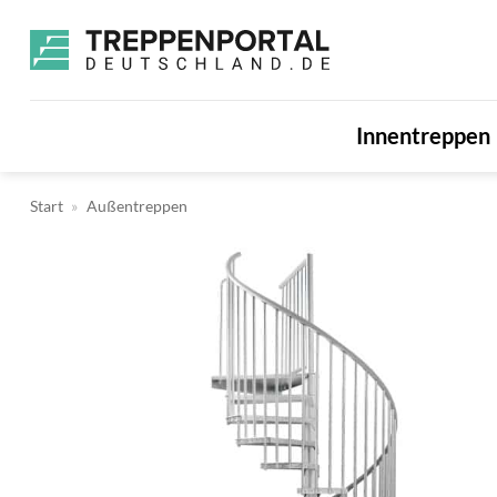
Zum
Inhalt
springen
Innentreppen
Start
»
Außentreppen