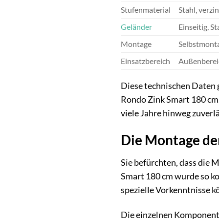
Stufenmaterial
Stahl, verzi
Geländer
Einseitig, St
Montage
Selbstmont
Einsatzbereich
Außenberei
Diese technischen Daten g
Rondo Zink Smart 180 cm. 
viele Jahre hinweg zuverlä
Die Montage der
Sie befürchten, dass die
Smart 180 cm wurde so kon
spezielle Vorkenntnisse k
Die einzelnen Komponenten