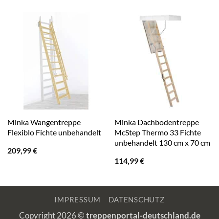
Minka Wangentreppe
Minka Dachbodentreppe
Flexiblo Fichte unbehandelt
McStep Thermo 33 Fichte
unbehandelt 130 cm x 70 cm
209,99
€
114,99
€
IMPRESSUM
DATENSCHUTZ
Copyright 2026 ©
treppenportal-deutschland.de