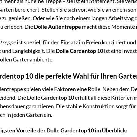
st mehr als nur eine Treppe – sie ist ein Statement. Sie ve
Garten bereichert. Stellen Sie sich vor, wie Sie an einem s
e zu genießen. Oder wie Sie nach einem langen Arbeitstag
u erleben. Die
Dolle Außentreppe
macht diese Momente ni
treppe
ist speziell für den Einsatz im Freien konzipiert un
 und Langlebigkeit. Die
Dolle Gardentop 10
ist eine Inves
vollen Gartenambiente.
dentop 10 die perfekte Wahl für Ihren Garten
entreppe spielen viele Faktoren eine Rolle. Neben dem De
idend. Die Dolle Gardentop 10 erfüllt all diese Kriterien 
Lebensdauer garantieren. Die stabile Konstruktion sorgt fü
ch in jeden Garten ein.
tigsten Vorteile der Dolle Gardentop 10 im Überblick: