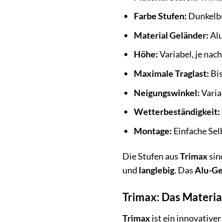
Farbe Stufen:
Dunkelb
Material Geländer:
Al
Höhe:
Variabel, je nac
Maximale Traglast:
Bis
Neigungswinkel:
Varia
Wetterbeständigkeit:
Montage:
Einfache Sel
Die Stufen aus
Trimax
sin
und
langlebig
. Das
Alu-Ge
Trimax: Das Materia
Trimax
ist ein innovative