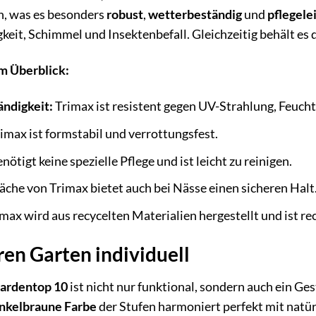
n, was es besonders
robust
,
wetterbeständig
und
pflegele
keit, Schimmel und Insektenbefall. Gleichzeitig behält es 
im Überblick:
ndigkeit:
Trimax ist resistent gegen UV-Strahlung, Feuc
imax ist formstabil und verrottungsfest.
ötigt keine spezielle Pflege und ist leicht zu reinigen.
äche von Trimax bietet auch bei Nässe einen sicheren Halt
max wird aus recycelten Materialien hergestellt und ist re
ren Garten individuell
ardentop 10
ist nicht nur funktional, sondern auch ein Ge
nkelbraune Farbe
der Stufen harmoniert perfekt mit natür