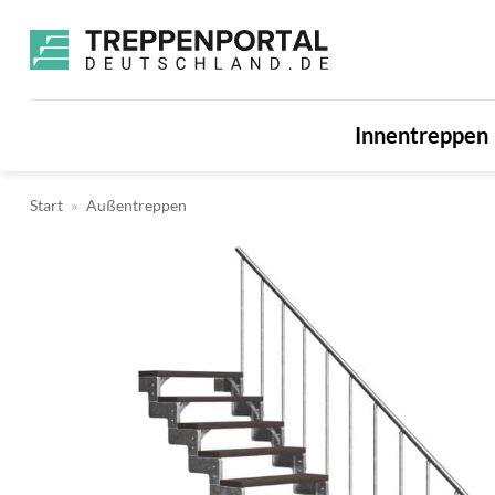
Zum
Inhalt
springen
Innentreppen
Start
»
Außentreppen