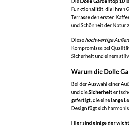
Die
Dolle Gardentop 10
i
Funktionalität, die Ihren 
Terrasse den ersten Kaffe
und Schönheit der Natur z
Diese
hochwertige Außen
Kompromisse bei Qualität
Sicherheit und einem stil
Warum die Dolle Gar
Bei der Auswahl einer Auß
und die
Sicherheit
entsche
gefertigt, die eine lange 
Design fügt sich harmonis
Hier sind einige der wich