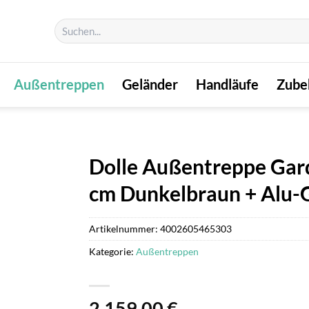
Suchen
nach:
Außentreppen
Geländer
Handläufe
Zube
Dolle Außentreppe Gar
cm Dunkelbraun + Alu-
Artikelnummer:
4002605465303
Kategorie:
Außentreppen
2.159,00
€